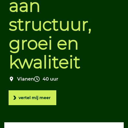
aan
structuur,
groei en
kwaliteit
Vianen
40 uur
vertel mij meer