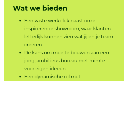
Wat we bieden
Een vaste werkplek naast onze
inspirerende showroom, waar klanten
letterlijk kunnen zien wat jij en je team
creëren.
De kans om mee te bouwen aan een
jong, ambitieus bureau met ruimte
voor eigen ideeën.
Een dynamische rol met
zelfstandigheid en
groeimogelijkheden.
Arbeidsvoorwaarden conform
CAO
architectenbureaus.
Salaris in overleg, afhankelijk van
ervaring.